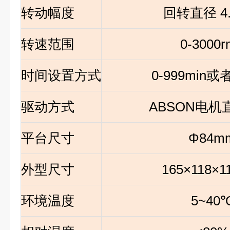
转动幅度
回转直径 4
转速范围
0-3000r
时间设置方式
0-999min
或者
驱动方式
ABSON
电机
平台尺寸
Φ84m
外型尺寸
165
×118×
环境温度
5~40