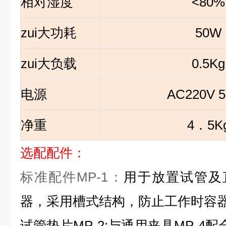
相对湿度
<80%
zui大功耗
50W
zui大负载
0.5Kg
电源
AC220V 
净重
4
．5K
选配配件
：
标准配件MP-1：
用于放置试管及
器，采用槽式结构，防止工作时容
试管垫片MP-2:与通用夹具MP-4