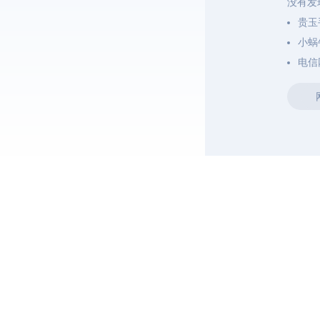
没有发
贵玉
小蜗
电信