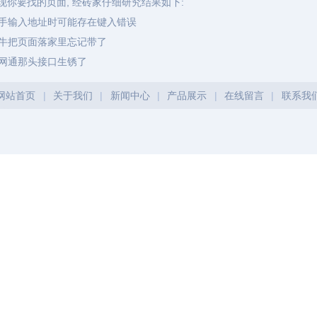
现你要找的页面, 经砖家仔细研究结果如下:
手输入地址时可能存在键入错误
牛把页面落家里忘记带了
网通那头接口生锈了
网站首页
|
关于我们
|
新闻中心
|
产品展示
|
在线留言
|
联系我