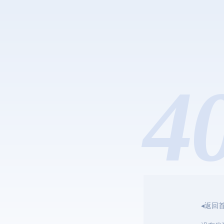
4
◂返回