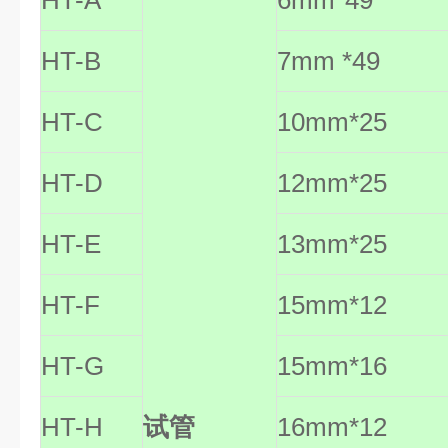
HT-A
6mm*49
HT-B
7mm *49
HT-C
10mm*25
HT-D
12mm*25
HT-E
13mm*25
HT-F
15mm*12
HT-G
15mm*16
HT-H
试管
16mm*12