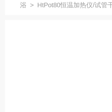
浴
>
HtPot80恒温加热仪/试