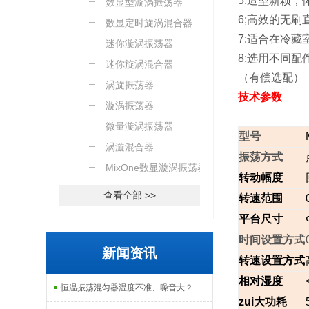
5:
造型新颖，
数显型漩涡振荡器
6;
高效的无刷
数显定时旋涡混合器
7:
适合在冷藏室
迷你漩涡振荡器
8:
选用不同配
迷你旋涡混合器
（有偿选配）
涡旋振荡器
技术参数
漩涡振荡器
微量漩涡振荡器
型号
涡漩混合器
振荡方式
MixOne数显漩涡振荡器
转动幅度
查看全部 >>
转速范围
平台尺寸
时间设置方式
新闻资讯
转速设置方式
相对湿度
恒温振荡混匀器温度不准、噪音大？常见故障排查与解决指南
zui大功耗