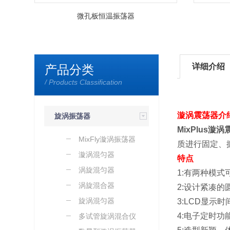
微孔板恒温振荡器
详细介绍
产品分类
/ Products Classification
漩涡震荡器介
旋涡振荡器
MixPlus
漩涡
MixFly漩涡振荡器
质进行固定、
漩涡混匀器
特点
涡旋混匀器
1:
有两种模式
涡旋混合器
2:
设计紧凑的圆
旋涡混匀器
3:LCD
显示时
4:
电子定时功
多试管旋涡混合仪