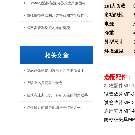
2026年恒温振荡混匀器的应用范围与市场前景分析
zui大负载
多功能性
微孔板振荡器的八大特点和六个操作步骤
电源
探索多管涡旋混匀器的奥秘
净重
外型尺寸
环境温度
相关文章
漩涡震荡器使用方法和注意事项如下
选配配件
：
浅谈漩涡振荡器的特色
标准配件MP-
试管垫片MP-
台式高速离心机：科研实验的得力助手
试管垫片MP-
红外线灭菌器是组织培养仪器之一
通用夹具MP-
酶标板夹具MP