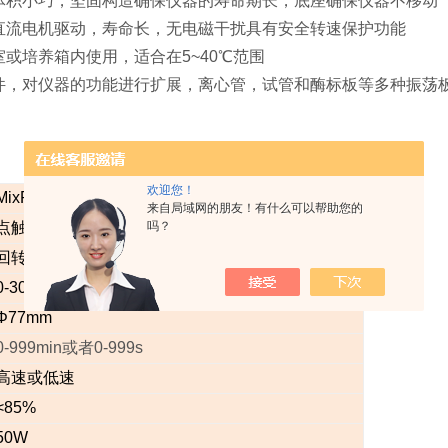
体积小巧，坚固构造确保仪器的寿命期长，底座确保仪器不移动
直流电机驱动，寿命长，无电磁干扰具有安全转速保护功能
或培养箱内使用，适合在5~40℃范围
件，对仪器的功能进行扩展，
离心管，试管和酶标板等多种振荡
欢迎您！
MixPlus
来自局域网的朋友！有什么可以帮助您的
吗？
点触或连续振动
回转直径 4.6mm
0-3000rmp
Φ77mm
0-999min
或者0-999s
高速或低速
<85%
50W