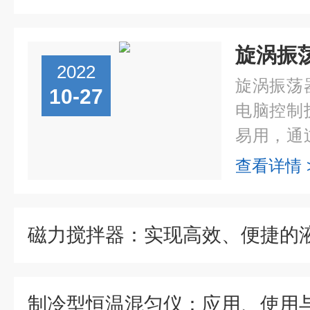
2022
旋涡振荡
10-27
电脑控制
易用，通
绵，能够
查看详情 
培养，可
品。适用..
磁力搅拌器：实现高效、便捷的
制冷型恒温混匀仪：应用、使用